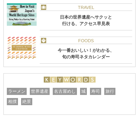
TRAVEL
日本の世界遺産へサクッと
行ける、アクセス早見表
FOODS
今一番おいしい！がわかる、
旬の寿司ネタカレンダー
ラーメン
世界遺産
名古屋めし
城
寿司
旅行
相撲
絶景